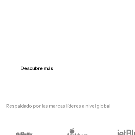
Un programa exclusivo para marcas que quieren
ir más allá. Combinamos insights neuro-
contextuales con asesoramiento experto desde
la planificación hasta el análisis post-campaña,
transformando datos en inteligencia accionable
para una toma de decisiones más estratégica y un
crecimiento sostenible.
Descubre más
Respaldado por las marcas líderes a nivel global