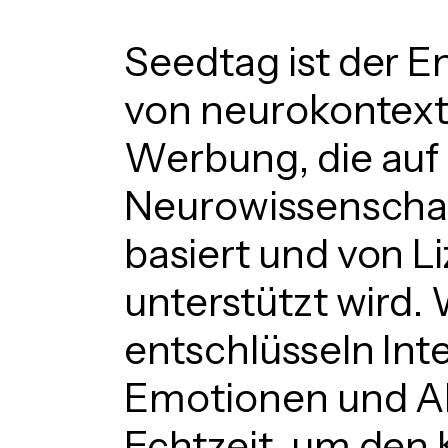
Seedtag
ist
der
En
von
neurokontext
Werbung,
die
auf
Neurowissenscha
basiert
und
von
Li
unterstützt
wird.
entschlüsseln
Int
Emotionen
und
A
Echtzeit,
um
den