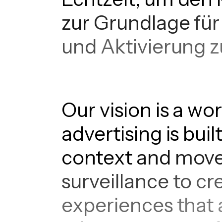
zur
Grundlage
für
und
Aktivierung
z
Our
vision
is
a
wor
advertising
is
buil
context
and
mov
surveillance
to
cr
experiences
that