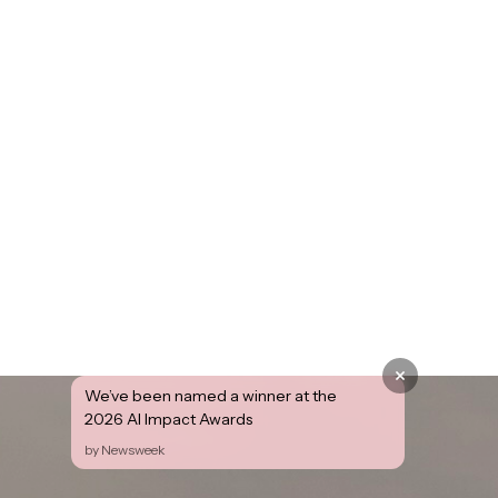
We’ve been named a winner at the
Werbung soll sich
2026 AI Impact Awards
by Newsweek