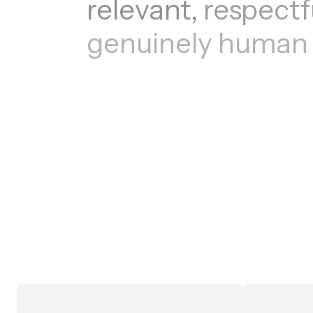
relevant,
respectf
genuinely
human