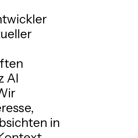
twickler
ueller
ften
z
AI
Wir
eresse,
bsichten
in
Kontext