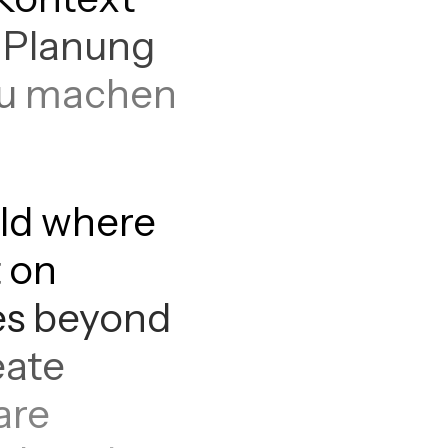
Planung
u
machen
ld
where
t
on
es
beyond
eate
are