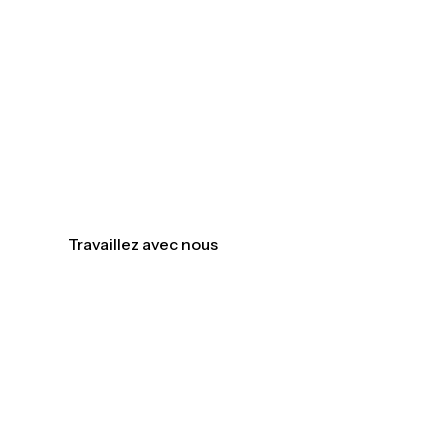
Nous sommes toujours à la
recherche de personnes
passionnées pour continuer à
créer un milieu de travail inclusif
et diversifié.
Travaillez avec nous