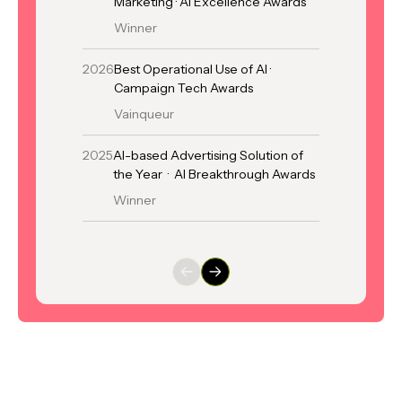
Marketing · AI Excellence Awards
Fin
Winner
2025
Mei
2026
Best Operational Use of AI ·
te
Campaign Tech Awards
Me
Vainqueur
Fin
2025
AI-based Advertising Solution of
2025
Ca
the Year · AI Breakthrough Awards
Th
Winner
Fin