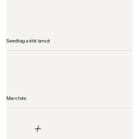
Seedtag a été lancé
Marchés
+