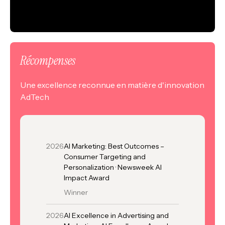
Récompenses
Une excellence reconnue en matière d'innovation
AdTech
2026
AI Marketing: Best Outcomes –
2024
Me
Consumer Targeting and
co
Personalization · Newsweek AI
Va
Impact Award
Winner
2025
Me
co
2026
AI Excellence in Advertising and
Aw