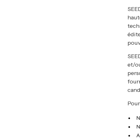
SEED
haut
techn
édit
pouv
SEED
et/o
pers
four
cand
Pour
N
N
A