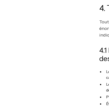
4.
Tout
énon
indi
4.1
de
L
c
L
d
P
É