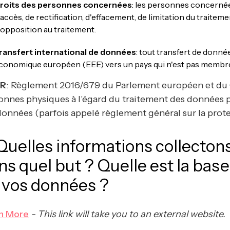
roits des personnes concernées
: les personnes concernées
'accès, de rectification, d'effacement, de limitation du traitem
'opposition au traitement.
ransfert international de données
: tout transfert de donn
conomique européen (EEE) vers un pays qui n'est pas membre 
R
: Règlement 2016/679 du Parlement européen et du Co
onnes physiques à l'égard du traitement des données per
données (parfois appelé règlement général sur la prot
 Quelles informations collectons
ns quel but ? Quelle est la base
 vos données ?
n More
- This link will take you to an external website.