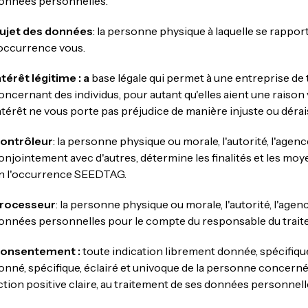
onnées personnelles.
ujet des données
: la personne physique à laquelle se rappor
'occurrence vous.
ntérêt légitime : a
base légale qui permet à une entreprise de
oncernant des individus, pour autant qu'elles aient une raison val
ntérêt ne vous porte pas préjudice de manière injuste ou déra
ontrôleur
: la personne physique ou morale, l'autorité, l'agen
onjointement avec d'autres, détermine les finalités et les mo
n l'occurrence SEEDTAG.
rocesseur
: la personne physique ou morale, l'autorité, l'agen
onnées personnelles pour le compte du responsable du trait
onsentement :
toute indication librement donnée, spécifiqu
onné, spécifique, éclairé et univoque de la personne concernée
ction positive claire, au traitement de ses données personnell