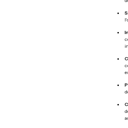
d
S
l
I
c
i
C
c
e
P
d
C
d
a