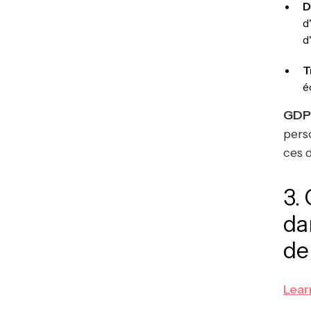
D
d
d
T
é
GDP
pers
ces 
3.
da
de
Lear