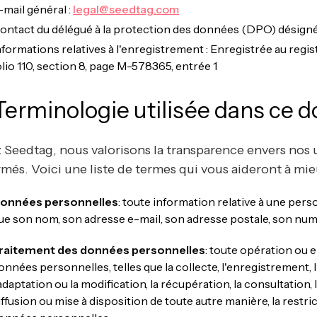
-mail général :
legal@seedtag.com
ontact du délégué à la protection des données (DPO) désig
nformations relatives à l'enregistrement : Enregistrée au reg
olio 110, section 8, page M-578365, entrée 1
 Terminologie utilisée dans ce
 Seedtag, nous valorisons la transparence envers nos ut
rmés. Voici une liste de termes qui vous aideront à mi
onnées personnelles
: toute information relative à une perso
ue son nom, son adresse e-mail, son adresse postale, son num
raitement des données personnelles
: toute opération ou 
onnées personnelles, telles que la collecte, l'enregistrement, l'
'adaptation ou la modification, la récupération, la consultation, l
iffusion ou mise à disposition de toute autre manière, la restri