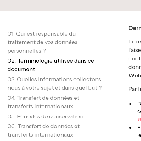
Dern
01. Qui est responsable du
Le r
traitement de vos données
l'ai
personnelles ?
conf
02. Terminologie utilisée dans ce
donn
document
We
03. Quelles informations collectons-
nous à votre sujet et dans quel but ?
Par 
04. Transfert de données et
D
transferts internationaux
c
05. Périodes de conservation
s
06. Transfert de données et
E
transferts internationaux
l