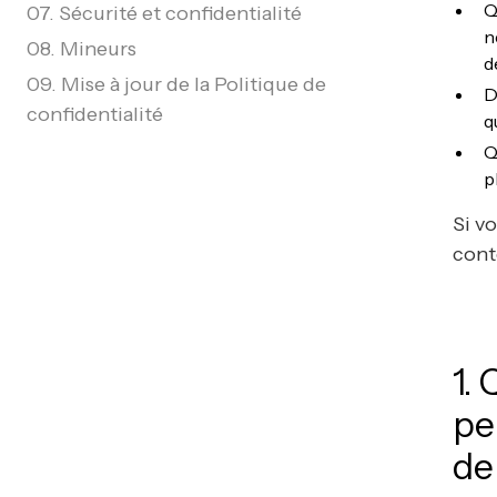
Q
07. Sécurité et confidentialité
n
08. Mineurs
d
09. Mise à jour de la Politique de
D
confidentialité
q
Q
p
Si v
cont
1.
pe
de