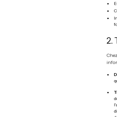
E
C
I
f
2.
Chez
info
D
q
T
d
l
d