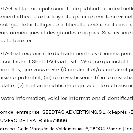
TAG est la principale société de publicité contextuel
ement efficaces et attrayantes pour un contenu visuel
ologie de l'intelligence artificielle, améliorant ainsi 
eurs numériques et des grandes marques. Si vous souha
ez le faire
ici
.
TAG est responsable du traitement des données person
u contactent SEEDTAG via le site Web, ce qui inclut l
onnelles, que vous soyez (i) un client et/ou un client p
nisseur potentiel, (iii) un investisseur et/ou un invest
idat et (v) tout autre utilisateur qui accède ou transme
 votre information, voici les informations d'identific
om de l'entreprise : SEEDTAG ADVERTISING, S.L. (ci-après »
UMÉRO DE TVA : B-86978996
dresse : Calle Marqués de Valdeiglesias, 6, 28004, Madrid (Esp