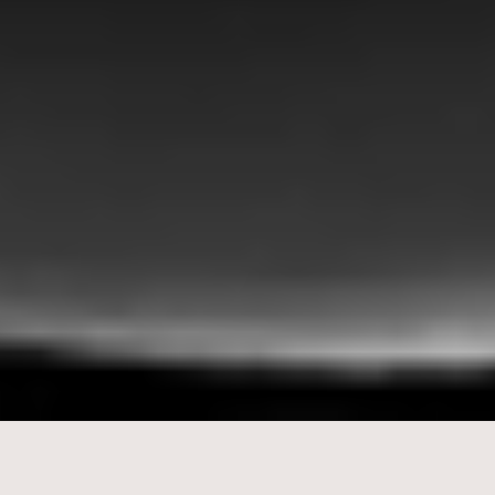
PIÙ DI 60 M
30K+