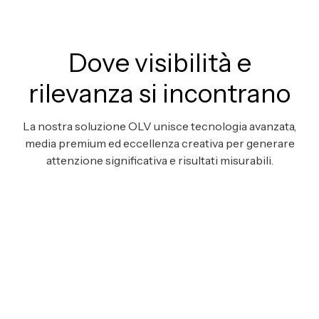
Dove visibilità e
rilevanza si incontrano
La nostra soluzione OLV unisce tecnologia avanzata,
media premium ed eccellenza creativa per generare
attenzione significativa e risultati misurabili.
Neuro-Contextual AI
Liz interpreta in tempo reale interessi, emozioni
e intenti per offrire esperienze pubblicitarie
iper-rilevanti e privacy-first.