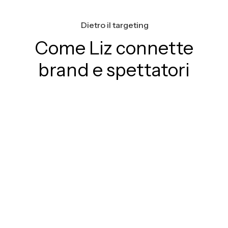
Dietro il targeting
Come Liz connette
brand e spettatori
Open Web Intelligence potenziata
dall’AI
Arricchisce i segnali CTV per connettere gli
inserzionisti con spettatori realmente coinvolti.